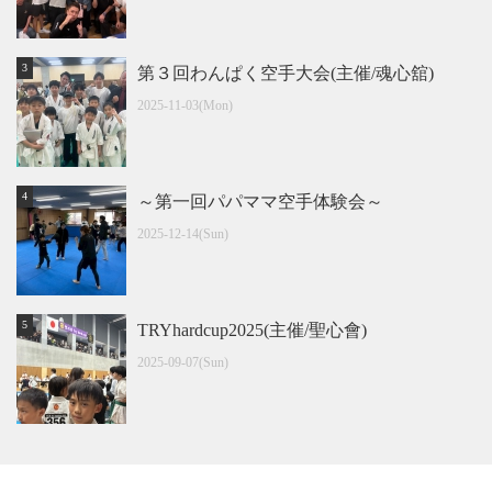
第３回わんぱく空手大会(主催/魂心舘)
2025-11-03(Mon)
～第一回パパママ空手体験会～
2025-12-14(Sun)
TRYhardcup2025(主催/聖心會)
2025-09-07(Sun)