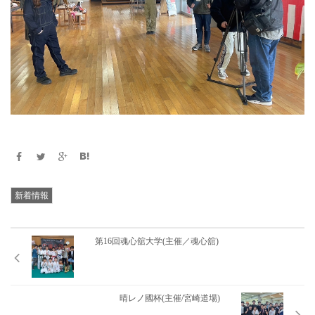
新着情報
第16回魂心舘大学(主催／魂心舘)
晴レノ國杯(主催/宮崎道場)